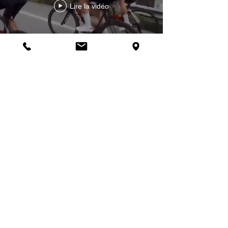
Lire la vidéo
Cancer Battle, the road to
recovery.
Lire la vidéo
En voir plus